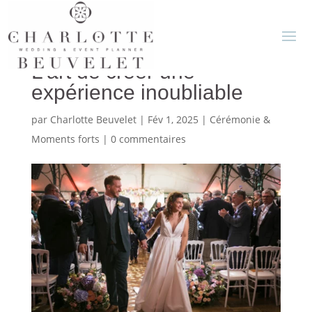
Recevoir avec élégance :
L’art de créer une
expérience inoubliable
par
Charlotte Beuvelet
|
Fév 1, 2025
|
Cérémonie &
Moments forts
|
0 commentaires