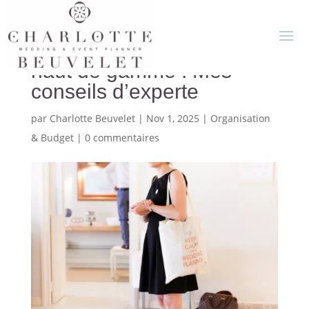
Budgétiser un mariage
haut de gamme : Mes
conseils d’experte
par
Charlotte Beuvelet
|
Nov 1, 2025
|
Organisation
& Budget
|
0 commentaires