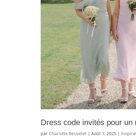
Dress code invités pour un
par
Charlotte Beuvelet
|
Août 1, 2025
|
Inspir