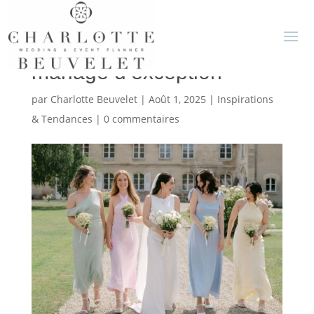
Dress code invités pour un
mariage d’exception
par
Charlotte Beuvelet
|
Août 1, 2025
|
Inspirations
& Tendances
|
0 commentaires