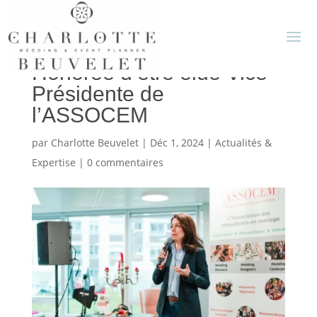
Un nouveau chapitre :
Honorée d’être élue Vice-
Présidente de
l’ASSOCEM
par
Charlotte Beuvelet
|
Déc 1, 2024
|
Actualités &
Expertise
|
0 commentaires