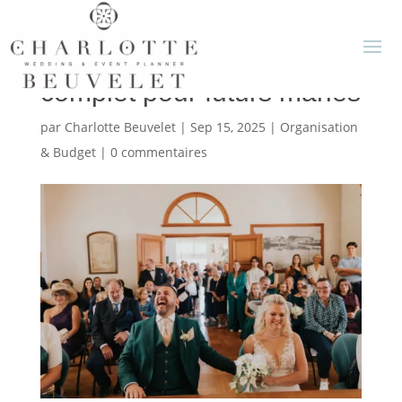
Mariage civil : guide
complet pour futurs mariés
par
Charlotte Beuvelet
|
Sep 15, 2025
|
Organisation
& Budget
|
0 commentaires