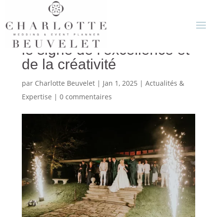
Une nouvelle année sous
le signe de l’excellence et
de la créativité
par
Charlotte Beuvelet
|
Jan 1, 2025
|
Actualités &
Expertise
|
0 commentaires