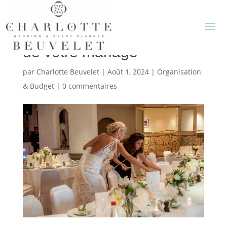
Wedding planner : l’alliée
de votre mariage
par
Charlotte Beuvelet
|
Août 1, 2024
|
Organisation
& Budget
|
0 commentaires