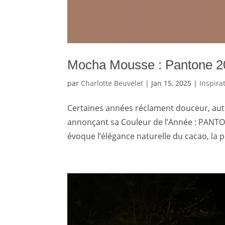
Mocha Mousse : Pantone 20
par
Charlotte Beuvelet
|
Jan 15, 2025
|
Inspira
Certaines années réclament douceur, auth
annonçant sa Couleur de l’Année : PANTO
évoque l’élégance naturelle du cacao, la p