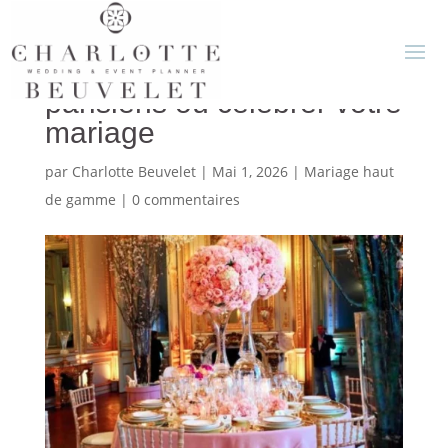
Top 5 des palaces
parisiens où célébrer votre
mariage
par
Charlotte Beuvelet
|
Mai 1, 2026
|
Mariage haut
de gamme
|
0 commentaires