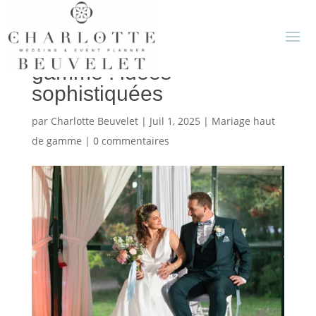
Mariages à thème haut de
gamme : idées
sophistiquées
par
Charlotte Beuvelet
|
Juil 1, 2025
|
Mariage haut
de gamme
|
0 commentaires