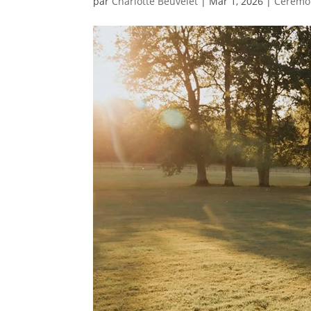
par
Charlotte Beuvelet
|
Mar 1, 2026
|
Cérémo