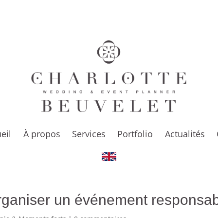
CCUEIL
À PROPOS
SERVICES
PORTFOLIO
ACTUALITÉS
CO
eil
À propos
Services
Portfolio
Actualités
organiser un événement responsa