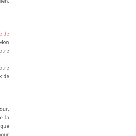
ien.
e de
 Mon
otre
otre
x de
our,
e la
ique
pour