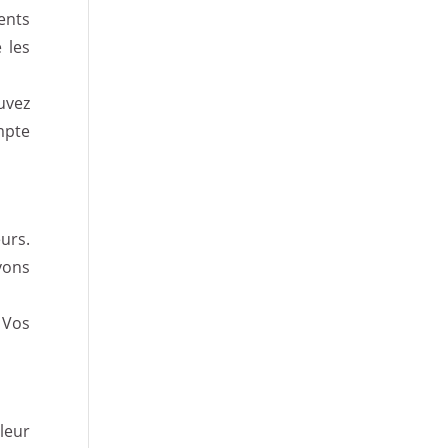
ents
 les
uvez
mpte
urs.
vons
 Vos
leur