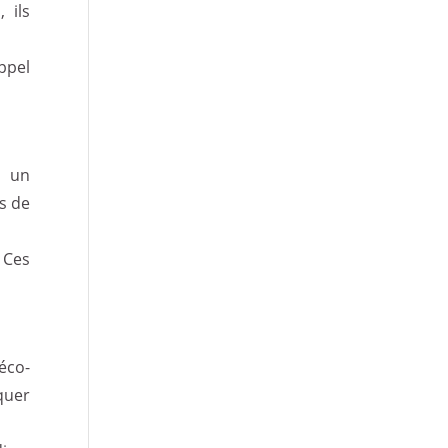
 ils
ppel
à un
es de
 Ces
éco-
quer