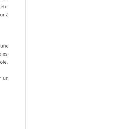
ète.
ur à
 une
les,
oie.
r un