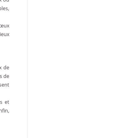
les,
vœux
ieux
x de
us de
sent
s et
fin,