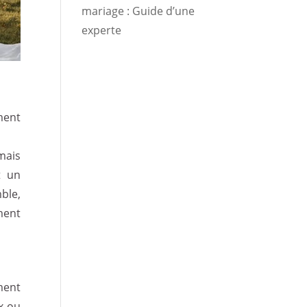
mariage : Guide d’une
experte
ment
mais
t un
ble,
ment
ment
x ou